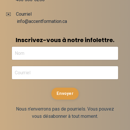
✉️ Courriel
info@accentformation.ca
Inscrivez-vous à notre infolettre.
Envoyer
Nous n’enverrons pas de pourriels. Vous pouvez
vous désabonner à tout moment.