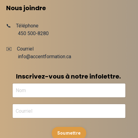
Nous joindre
📞 Téléphone
450 500-8280
✉️ Courriel
info@accentformation.ca
Inscrivez-vous à notre infolettre.
Soumettre